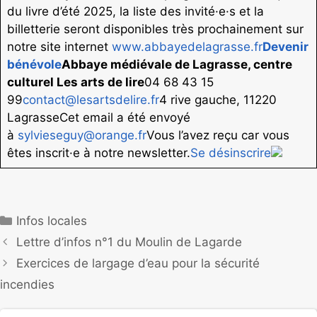
du livre d’été 2025, la liste des invité·e·s et la
billetterie seront disponibles très prochainement sur
notre site internet
www.abbayedelagrasse.fr
Devenir
bénévole
Abbaye médiévale de Lagrasse, centre
culturel Les arts de lire
04 68 43 15
99
contact@lesartsdelire.fr
4 rive gauche, 11220
LagrasseCet email a été envoyé
à
sylvieseguy@orange.fr
Vous l’avez reçu car vous
êtes inscrit·e à notre newsletter.
Se désinscrire
Infos locales
Lettre d’infos n°1 du Moulin de Lagarde
Exercices de largage d’eau pour la sécurité
incendies