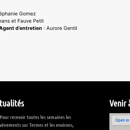
Stéphanie Gomez
ans et Fauve Petit
Agent d’entretien
: Aurore Gentil
tualités
Venir 
Pour recevoir toutes les semaines les
vénements sur Termes et les environs,