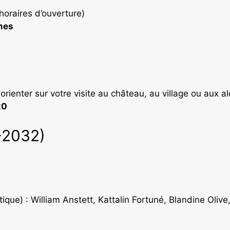
horaires d’ouverture)
mes
ienter sur votre visite au château, au village ou aux al
20
-2032)
ique) : William Anstett, Kattalin Fortuné, Blandine Oliv