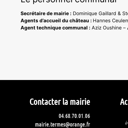
Secrétaire de mairie :
Dominique Gaillard & 
Agents d’accueil du château :
Hannes Ceulem
Agent technique communal :
Aziz Oushine –
Contacter la mairie
Ac
04
.
68
.
70
.
01
.
06
é
mairie.termes@orange.fr