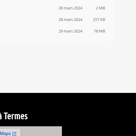
28 mars 2024
2 MB
28 mars 2024
257 KB
29 mars 2024
78 MB
à Termes