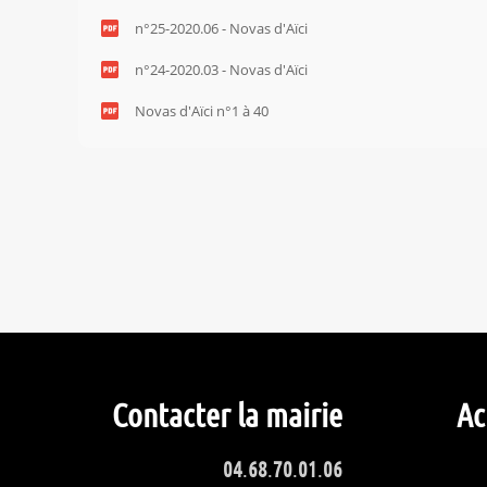
n°25-2020.06 - Novas d'Aïci
n°24-2020.03 - Novas d'Aïci
Novas d'Aïci n°1 à 40
Contacter la mairie
Ac
04
.
68
.
70
.
01
.
06