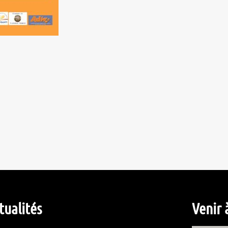
tualités
Venir 