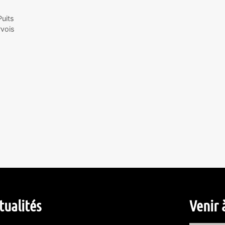
Puits
rvois
tualités
Venir 