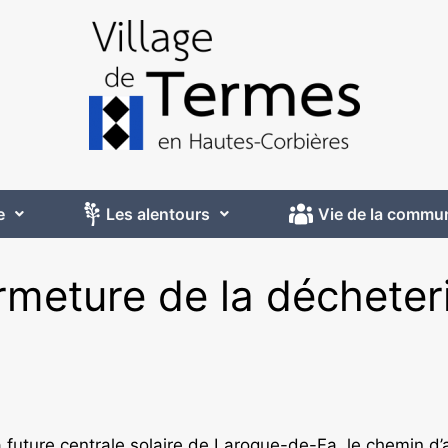
e
Les alentours
Vie de la commu
ermeture de la décheter
 future centrale solaire de Laroque-de-Fa, le chemin d’