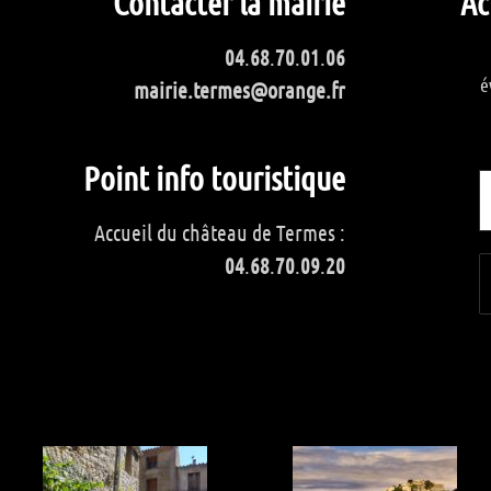
Contacter la mairie
Ac
04
.
68
.
70
.
01
.
06
é
mairie.termes@orange.fr
Point info touristique
Accueil du château de Termes :
04
.
68
.
70
.
09
.
20