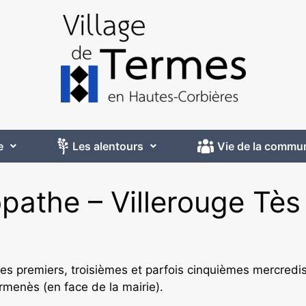
e
Les alentours
Vie de la commu
athe – Villerouge Tès
les premiers, troisièmes et parfois cinquièmes mercredi
rmenès (en face de la mairie).