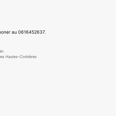
éphoner au 0616452637.
in
s les Hautes-Corbières