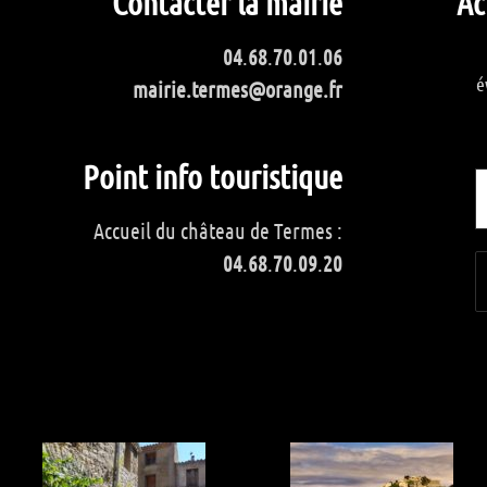
Contacter la mairie
Ac
04
.
68
.
70
.
01
.
06
é
mairie.termes@orange.fr
Point info touristique
Accueil du château de Termes :
04
.
68
.
70
.
09
.
20